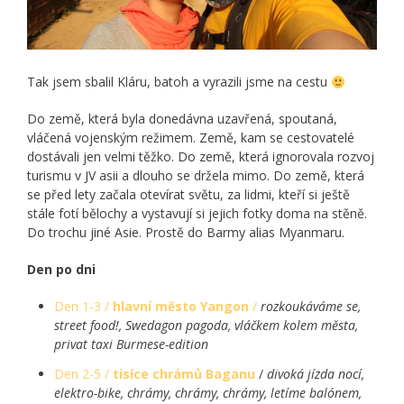
Tak jsem sbalil Kláru, batoh a vyrazili jsme na cestu
Do země, která byla donedávna uzavřená, spoutaná,
vláčená vojenským režimem. Země, kam se cestovatelé
dostávali jen velmi těžko. Do země, která ignorovala rozvoj
turismu v JV asii a dlouho se držela mimo. Do země, která
se před lety začala otevírat světu, za lidmi, kteří si ještě
stále fotí bělochy a vystavují si jejich fotky doma na stěně.
Do trochu jiné Asie. Prostě do Barmy alias Myanmaru.
Den po dni
Den 1-3 /
hlavní město Yangon
/
rozkoukáváme se,
street food!, Swedagon pagoda, vláčkem kolem města,
privat taxi Burmese-edition
Den 2-5 /
tisíce chrámů Baganu
/
divoká jízda nocí,
elektro-bike, chrámy, chrámy, chrámy, letíme balónem,