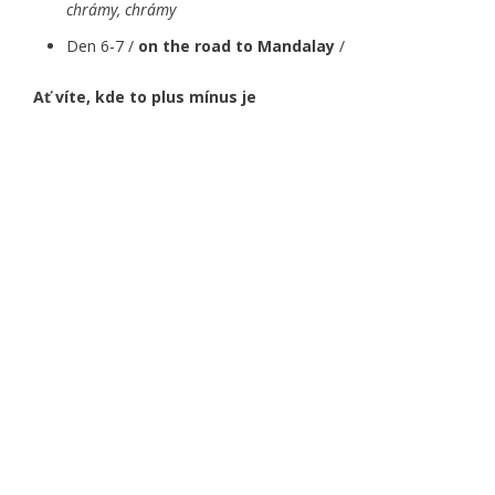
chrámy, chrámy
Den 6-7 /
on the road to Mandalay
/
Ať víte, kde to plus mínus je