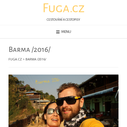
Skip
Fuga.cz
to
content
CESTOVÁNÍ A CESTOPISY
MENU
Barma /2016/
FUGA.CZ
>
BARMA /2016/