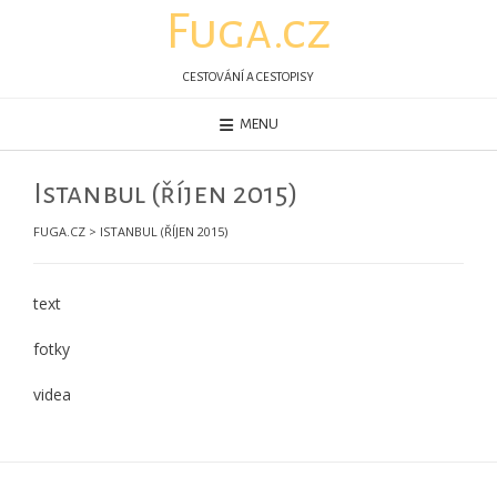
Skip
Fuga.cz
to
content
CESTOVÁNÍ A CESTOPISY
MENU
Istanbul (říjen 2015)
FUGA.CZ
>
ISTANBUL (ŘÍJEN 2015)
text
fotky
videa