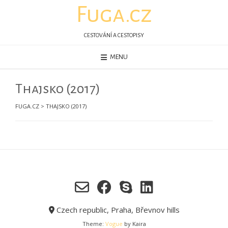
Skip
Fuga.cz
to
content
CESTOVÁNÍ A CESTOPISY
MENU
Thajsko (2017)
FUGA.CZ
>
THAJSKO (2017)
Czech republic, Praha, Břevnov hills
Theme:
Vogue
by Kaira