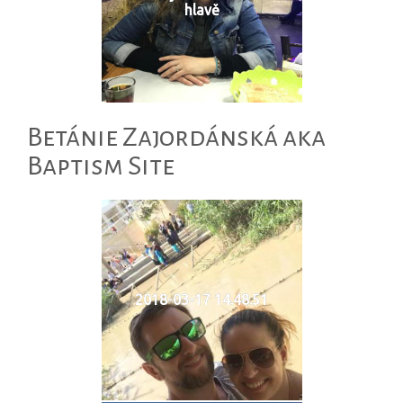
hlavě
Betánie Zajordánská aka
Baptism Site
2018-03-17 14.48.51