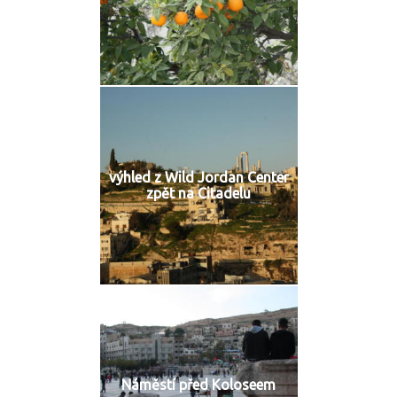
výhled z Wild Jordan Center
zpět na Citadelu
Náměstí před Koloseem