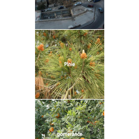
Pínie
pomeranče