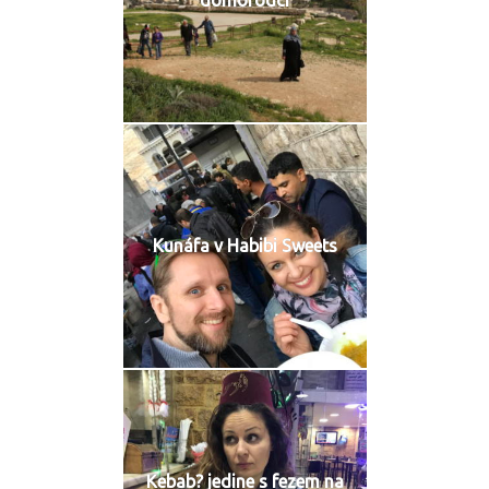
domorodci
Kunáfa v Habibi Sweets
Kebab? jedine s fezem na