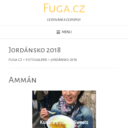
Skip
Fuga.cz
to
content
CESTOVÁNÍ A CESTOPISY
MENU
Jordánsko 2018
FUGA.CZ
>
FOTOGALERIE
>
JORDÁNSKO 2018
Ammán
Kunáfa z Habibi Sweets