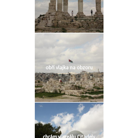
obří vlajka na obzoru
chrám v areálu Citadely